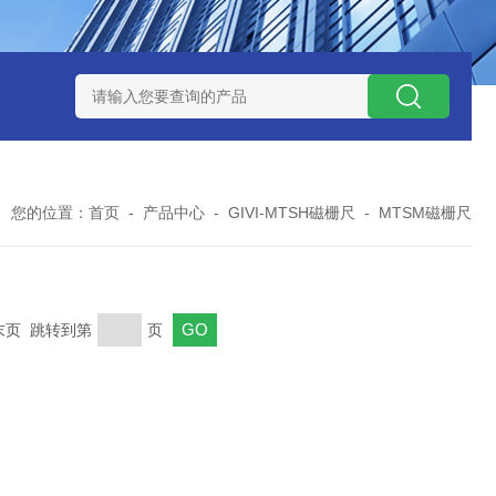
I直线电机磁栅尺磁头元一高精度传感器
直线电机磁头高精度读头
您的位置：
首页
-
产品中心
-
GIVI-MTSH磁栅尺
-
MTSM磁栅尺
 末页 跳转到第
页