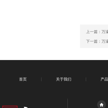
上一篇：
万
下一篇：
万濠
首页
关于我们
产