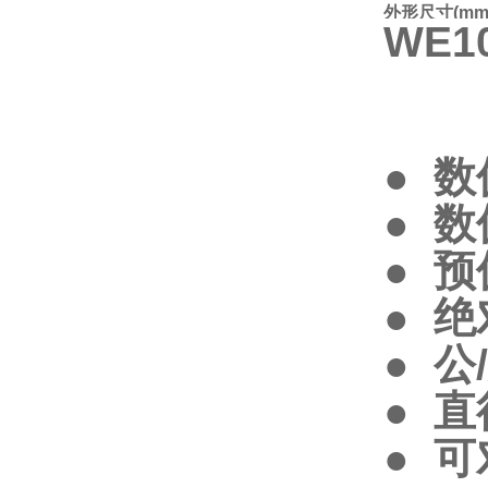
外形尺寸(mm
WE
● 
● 
● 
● 
● 公
● 
● 