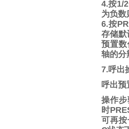
4.按
为负数
6.按P
存储默
预置数
轴的分
7.呼
呼出预
操作步骤
时PRE
可再按一