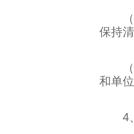
（2
保持
（3
和单
4、