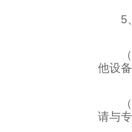
5、
（1
他设
（2
请与