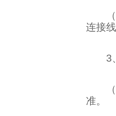
（3
连接
3、
（1
准。