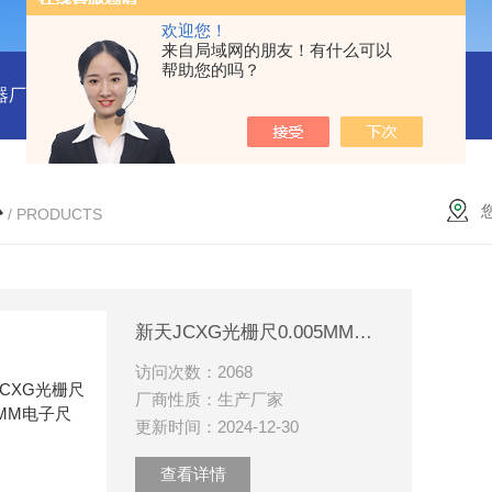
欢迎您！
来自局域网的朋友！有什么可以
帮助您的吗？
器厂家
RENYWELL球栅尺厂家YOYICK读头B50数显表
OY
心
/ PRODUCTS
新天JCXG光栅尺0.005MM电子尺
访问次数：2068
厂商性质：生产厂家
更新时间：2024-12-30
查看详情