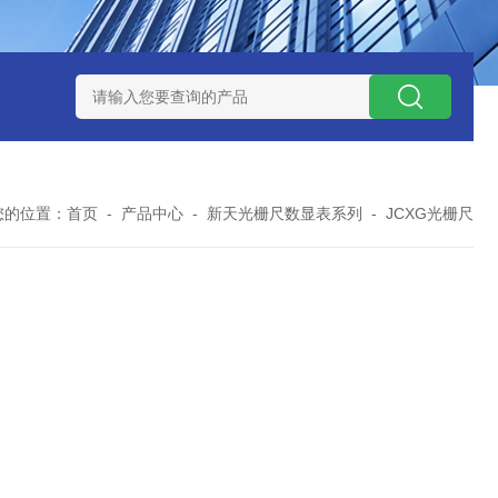
I直线电机磁栅尺磁头元一高精度传感器
直线电机磁头高精度读头
您的位置：
首页
-
产品中心
-
新天光栅尺数显表系列
-
JCXG光栅尺