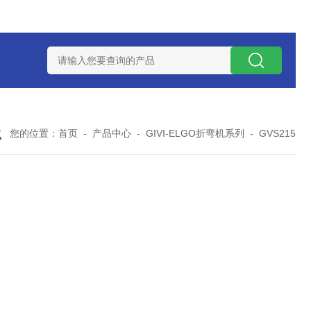
I直线电机磁栅尺磁头元一高精度传感器
直线电机磁头高精度读头
您的位置：
首页
-
产品中心
-
GIVI-ELGO折弯机系列
-
GVS215