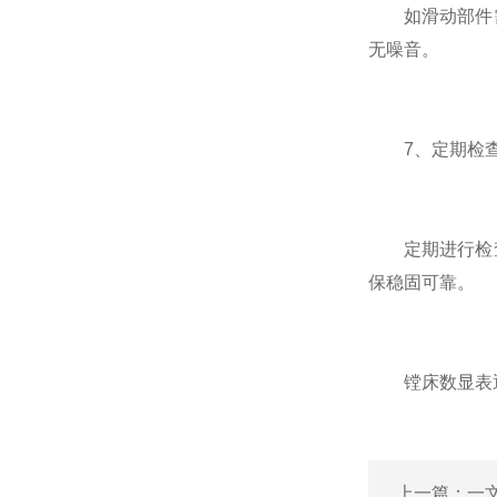
如滑动部件需
无噪音。
7、定期检
定期进行检查
保稳固可靠。
镗床数显表通
上一篇：
一