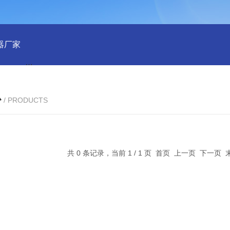
器厂家
RENYWELL球栅尺厂家YOYICK读头B50数显表
OY
心
/ PRODUCTS
共 0 条记录，当前 1 / 1 页 首页 上一页 下一页