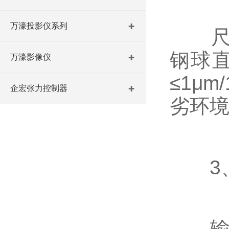
万濠投影仪系列
尺身采
钢球直
万濠影像仪
≤1μ
企宏张力控制器
劣环境
3、
输出